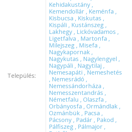
Kehidakustány ,
Kemendollár , Keménfa ,
Kisbucsa , Kiskutas ,
Kispáli , Kustánszeg ,
Lakhegy , Lickóvadamos ,
Ligetfalva , Martonfa ,
Milejszeg , Misefa ,
Nagykapornak ,
Nagykutas , Nagylengyel ,
Nagypáli , Nagytilaj ,
Nemesapáti , Nemeshetés
Település:
, Nemesrádó ,
Nemessándorháza ,
Nemesszentandrás ,
Németfalu , Olaszfa ,
Orbányosfa , Ormándlak ,
Ozmánbük , Pacsa ,
Pácsony , Padár , Pakod ,
Pálfiszeg , Pálmajor ,