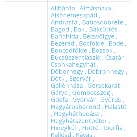
Alibánfa , Almásháza ,
Alsónemesapáti ,
Andrásfa , Babosdöbréte ,
Bagod , Bak , Baktüttös ,
Barlahida , Becsvölgye ,
Bezeréd , Bocfölde , Böde ,
Boncodfölde , Bozsok ,
Búcsúszentlászló , Csatár ,
Csonkahegyhát ,
Döbörhegy , Dobronhegy ,
Dötk , Egervár ,
Gellénháza , Gersekarát ,
Gétye , Gombosszeg ,
Gősfa , Győrvár , Gyűrűs ,
Hagyárosbörönd , Halastó
, Hegyháthodász ,
Hegyhátszentpéter ,
Hidegkút , Hottó , Iborfia ,
Kallósd , Kávás ,