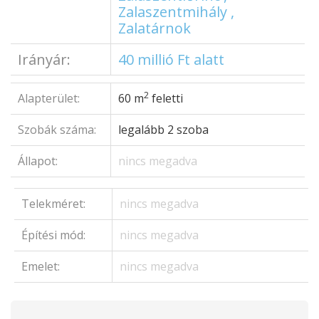
Zalaszentmihály ,
Zalatárnok
Irányár:
40 millió Ft alatt
2
Alapterület:
60 m
feletti
Szobák száma:
legalább 2 szoba
Állapot:
nincs megadva
Telekméret:
nincs megadva
Építési mód:
nincs megadva
Emelet:
nincs megadva