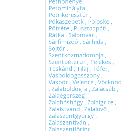
Pethőhenye ,
Petőmihályfa ,
Petrikeresztúr ,
Pókaszepetk , Pölöske ,
Pötréte , Pusztaapáti ,
Rátka , Salomvár ,
Sárfimizdó , Sárhida ,
Söjtör ,
Szentkozmadombja ,
Szentpéterúr , Telekes ,
Teskánd , Tilaj , Tófej ,
Vasboldogasszony ,
Vaspör , Velence , Vöckönd
, Zalaboldogfa , Zalacséb ,
Zalaegerszeg ,
Zalaháshágy , Zalaigrice ,
Zalaistvánd , Zalalövő ,
Zalaszentgyörgy ,
Zalaszentiván ,
Zalaszentlőrinc ,