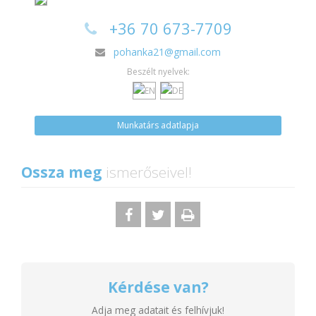
+36 70 673-7709
pohanka21@gmail.com
Beszélt nyelvek:
Munkatárs adatlapja
Ossza meg
ismerőseivel!
Kérdése van?
Adja meg adatait és felhívjuk!