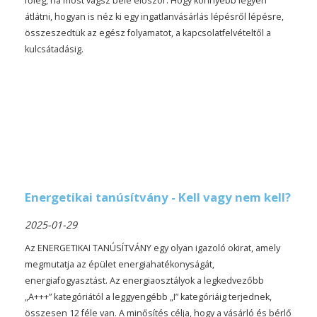
főleg, ha most vágsz bele először. Hogy könnyebb legyen
átlátni, hogyan is néz ki egy ingatlanvásárlás lépésről lépésre,
összeszedtük az egész folyamatot, a kapcsolatfelvételtől a
kulcsátadásig.
Energetikai tanúsítvány - Kell vagy nem kell?
2025-01-29
Az ENERGETIKAI TANÚSÍTVÁNY egy olyan igazoló okirat, amely
megmutatja az épület energiahatékonyságát,
energiafogyasztást. Az energiaosztályok a legkedvezőbb
„A+++” kategóriától a leggyengébb „I” kategóriáig terjednek,
összesen 12 féle van. A minősítés célja, hogy a vásárló és bérlő