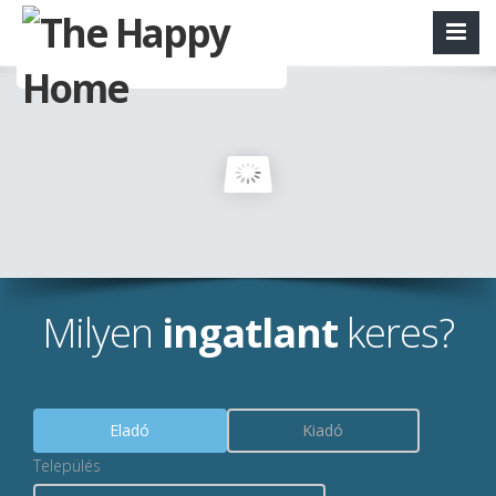
Milyen
ingatlant
keres?
Eladó
Kiadó
Település