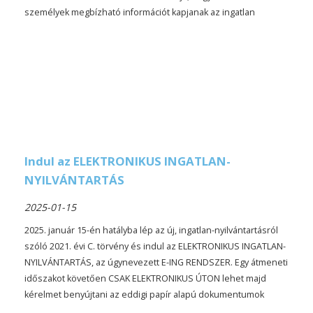
személyek megbízható információt kapjanak az ingatlan
energetikai színvonaláról, várható energiafogyasztásáról.
Indul az ELEKTRONIKUS INGATLAN-
NYILVÁNTARTÁS
2025-01-15
2025. január 15-én hatályba lép az új, ingatlan-nyilvántartásról
szóló 2021. évi C. törvény és indul az ELEKTRONIKUS INGATLAN-
NYILVÁNTARTÁS, az úgynevezett E-ING RENDSZER. Egy átmeneti
időszakot követően CSAK ELEKTRONIKUS ÚTON lehet majd
kérelmet benyújtani az eddigi papír alapú dokumentumok
helyett.