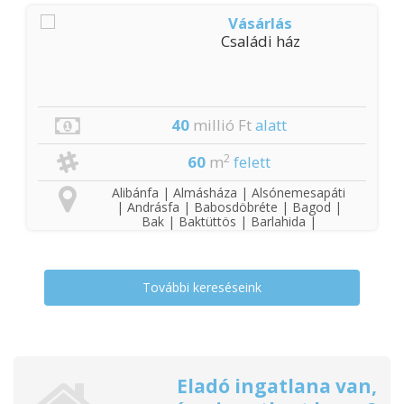
Vásárlás
Családi ház
40
millió Ft
alatt
2
60
m
felett
Alibánfa | Almásháza | Alsónemesapáti
| Andrásfa | Babosdöbréte | Bagod |
Bak | Baktüttös | Barlahida |
Becsvölgye | Bezeréd | Bocfölde |
Böde | Boncodfölde | Bozsok |
Búcsúszentlászló | Csatár |
Csonkahegyhát | Döbörhegy |
További kereséseink
Dobronhegy | Dötk | Egervár |
Gellénháza | Gersekarát | Gétye |
Gombosszeg | Gősfa | Győrvár |
Gyűrűs | Hagyárosbörönd | Halastó |
Hegyháthodász | Hegyhátszentpéter |
Hidegkút | Hottó | Iborfia | Kallósd |
Kávás | Kehidakustány | Kemendollár |
Eladó ingatlana van,
Keménfa | Kisbucsa | Kiskutas | Kispáli