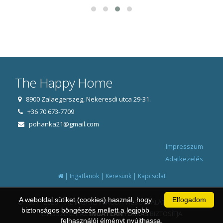
The Happy Home
8900 Zalaegerszeg, Nekeresdi utca 29-31.
+36 70 673-7709
pohanka21@gmail.com
Impresszum
Adatkezelés
|
|
|
Ingatlanok
Keresünk
Kapcsolat
A weboldal sütiket (cookies) használ, hogy
Elfogadom
© 1997 - 2026 AZ INGATLANIRODA WEBOLDALÁT ÉS ÜGYVITELI
biztonságos böngészés mellett a legjobb
RENDSZERÉT AZ
INGATLAN
FORRÁS
BIZTOSÍTJA.
felhasználói élményt nyújthassa.