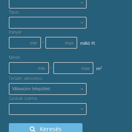
Típus
Irányár
-
millió Ft
Méret
-
2
m
Terület, városrész
Válasszon települést
Szobák száma
Keresés