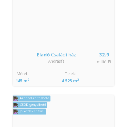
Eladó
Családi ház
32.9
Andrásfa
millió Ft
Méret:
Telek:
2
2
145 m
4 525 m
Azonnal költözhető
CSOK igényelhető
Jó közlekedéssel