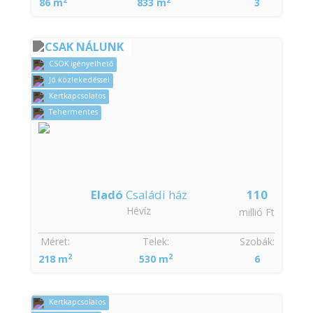
86 m
833 m
3
CSAK NÁLUNK
CSOK igényelhető
Jó közlekedéssel
Kertkapcsolatos
Tehermentes
Eladó
Családi ház
110
Hévíz
millió Ft
Méret:
Telek:
Szobák:
2
2
218 m
530 m
6
Kertkapcsolatos