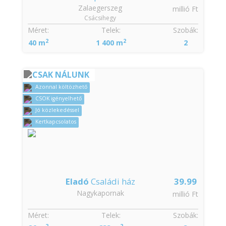
Zalaegerszeg
millió Ft
Csácsihegy
Méret:
Telek:
Szobák:
2
2
40 m
1 400 m
2
CSAK NÁLUNK
Azonnal költözhető
CSOK igényelhető
Jó közlekedéssel
Kertkapcsolatos
Eladó
Családi ház
39.99
Nagykapornak
millió Ft
Méret:
Telek:
Szobák:
2
2