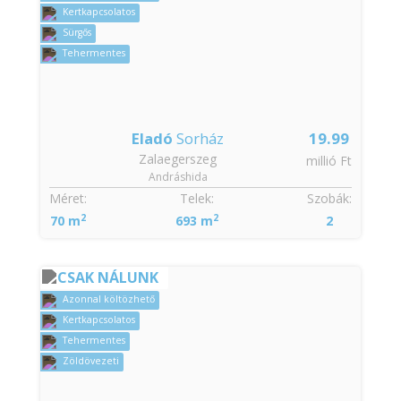
Kertkapcsolatos
Sürgős
Tehermentes
Eladó
Sorház
19.99
Zalaegerszeg
millió Ft
Andráshida
Méret:
Telek:
Szobák:
2
2
70 m
693 m
2
CSAK NÁLUNK
Azonnal költözhető
Kertkapcsolatos
Tehermentes
Zöldövezeti