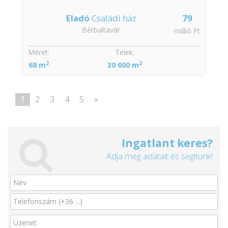
Eladó
Családi ház
79
Bérbaltavár
millió Ft
Méret:
Telek:
2
2
68 m
30 600 m
1
2
3
4
5
»
Ingatlant keres?
Adja meg adatait és segítünk!