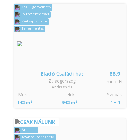
CSOK igényelhető
Jó közlekedéssel
Kertkapcsolatos
Tehermentes
Eladó
Családi ház
88.9
Zalaegerszeg
millió Ft
Andráshida
Méret:
Telek:
Szobák:
2
2
142 m
942 m
4 + 1
CSAK NÁLUNK
Áron alul
Azonnal költözhető