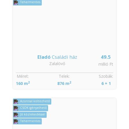
Tehermentes
Eladó
Családi ház
49.5
Zalalövő
millió Ft
Méret:
Telek:
Szobák:
2
2
160 m
876 m
6 + 1
Azonnal költözhető
CSOK igényelhető
Jó közlekedéssel
Tehermentes