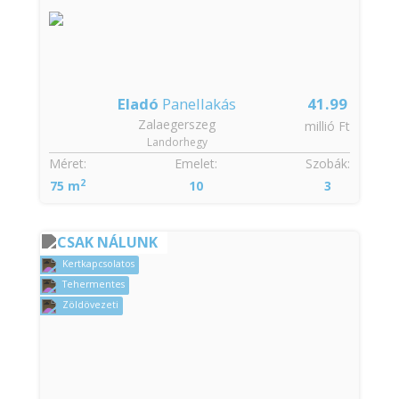
Eladó
Panellakás
41.99
Zalaegerszeg
millió Ft
Landorhegy
Méret:
Emelet:
Szobák:
2
75 m
10
3
CSAK NÁLUNK
Kertkapcsolatos
Tehermentes
Zöldövezeti