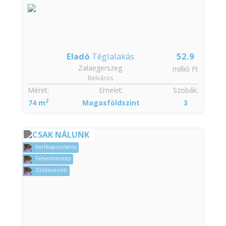
Eladó
Téglalakás
52.9
Zalaegerszeg
millió Ft
Belváros
Méret:
Emelet:
Szobák:
2
74 m
Magasföldszint
3
CSAK NÁLUNK
Kertkapcsolatos
Tehermentes
Zöldövezeti