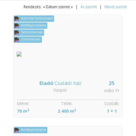
Rendezés: » Dátum szerint « |
Ár szerint
|
Méret szerint
Azonnal költözhető
Kertkapcsolatos
Tehermentes
Zöldövezeti
Eladó
Családi ház
25
Vaspör
millió Ft
Méret:
Telek:
Szobák:
2
2
70 m
2 400 m
1 + 1
Kertkapcsolatos