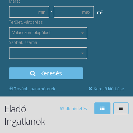
Méret
-
2
m
Terület, városrész
Válasszon települést
Szobák száma
Keresés
További paraméterek
Kereső kiürítése
Eladó
65 db hirdetés
Ingatlanok