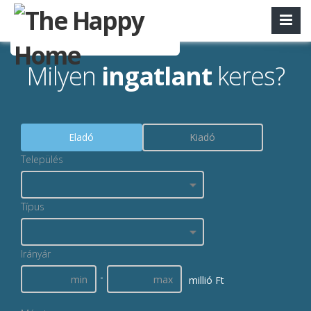
Milyen
ingatlant
keres?
Eladó
Kiadó
Település
Típus
Irányár
-
millió Ft