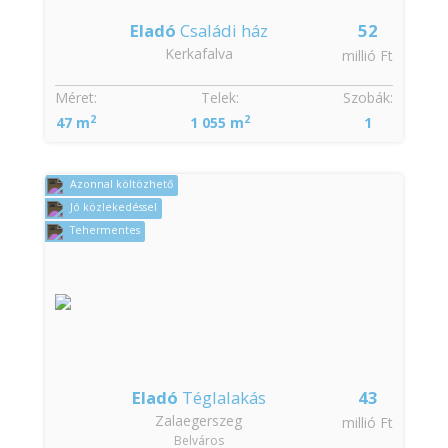
Eladó
Családi ház
52
Kerkafalva
millió Ft
Méret:
Telek:
Szobák:
2
2
47 m
1 055 m
1
Azonnal költözhető
Jó közlekedéssel
Tehermentes
Eladó
Téglalakás
43
Zalaegerszeg
millió Ft
Belváros