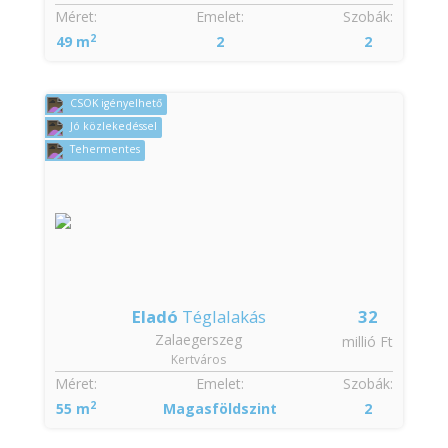
Méret:
Emelet:
Szobák:
2
49 m
2
2
CSOK igényelhető
Jó közlekedéssel
Tehermentes
Eladó
Téglalakás
32
Zalaegerszeg
millió Ft
Kertváros
Méret:
Emelet:
Szobák:
2
55 m
Magasföldszint
2