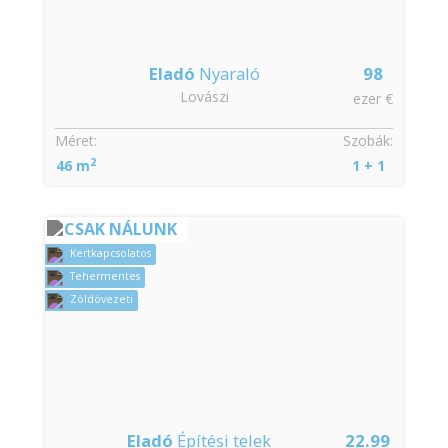
Eladó
Nyaraló
98
Lovászi
ezer €
Méret:
Szobák:
2
46 m
1 + 1
CSAK NÁLUNK
Kertkapcsolatos
Tehermentes
Zöldövezeti
Eladó
Építési telek
22.99