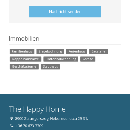
Nachricht senden
Immobilien
Familienhaus
Ziegelwohnung
Ferienhaus
Baustelle
Doppelhaushälfte
Plattenbauwohnung
Garage
Geschäftsräume
Stadthaus
The Happy Home
8900 Zalaegerszeg, Nekeresdi utca 29-31.
+36 70 673-7709