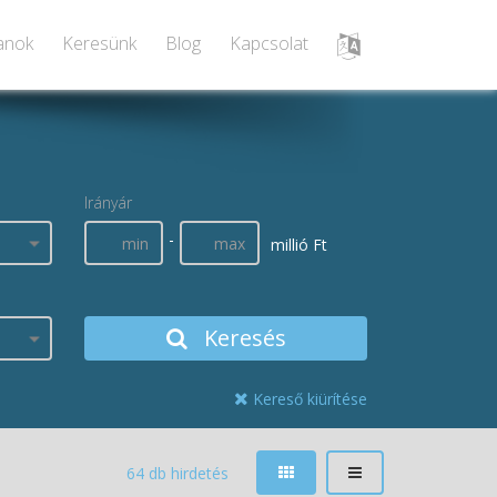
lanok
Keresünk
Blog
Kapcsolat
Irányár
-
millió Ft
Keresés
Kereső kiürítése
64 db hirdetés