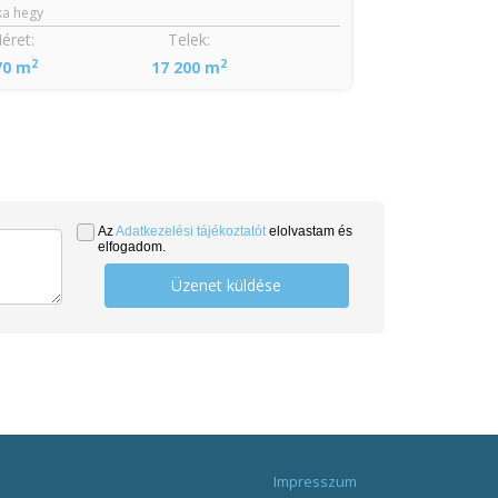
ka hegy
éret:
Telek:
2
2
70 m
17 200 m
Az
Adatkezelési tájékoztatót
elolvastam és
elfogadom.
Üzenet küldése
Impresszum