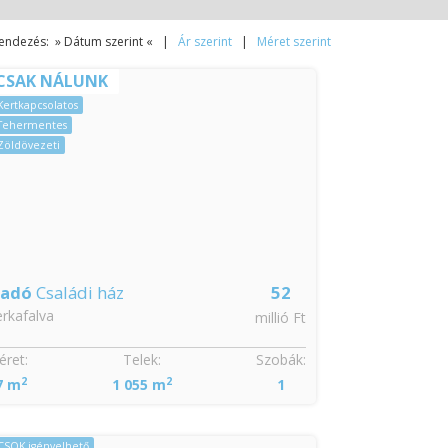
endezés: » Dátum szerint « |
Ár szerint
|
Méret szerint
CSAK NÁLUNK
Kertkapcsolatos
Tehermentes
Zöldövezeti
ladó
Családi ház
52
rkafalva
millió Ft
ret:
Telek:
Szobák:
2
2
7 m
1 055 m
1
CSOK igényelhető