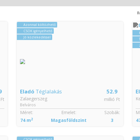
R
Azonnal költözhető
CSOK igényelhető
Jó közlekedéssel
9
Eladó
Téglalakás
52.9
E
Zalaegerszeg
Ke
 Ft
millió Ft
Belváros
Méret:
Emelet:
Szobák:
Mé
2
74 m
Magasföldszint
3
4
CSOK igényelhető