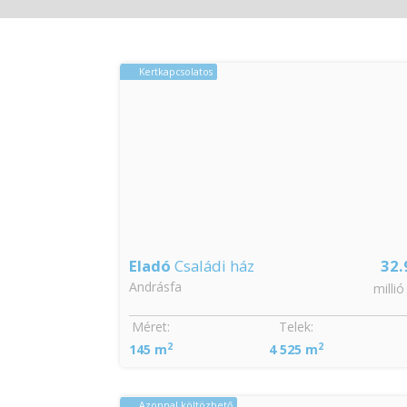
Kertkapcsolatos
Eladó
Családi ház
32.
Andrásfa
millió
Méret:
Telek:
2
2
145 m
4 525 m
Azonnal költözhető