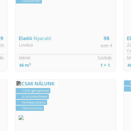
Zöldövezeti
99
Eladó
Nyaraló
98
E
Lovászi
Z
 Ft
ezer €
Cs
k:
Méret:
Szobák:
Mé
2
46 m
1 + 1
4
CSAK NÁLUNK
CSOK igényelhető
Jó közlekedéssel
Kertkapcsolatos
Tehermentes