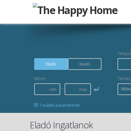
Telepü
Eladó
Kiadó
Méret
Terület
-
Válas
2
m
További paraméterek
Eladó Ingatlanok