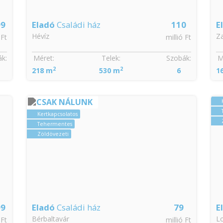
99
Eladó
Családi ház
110
E
Hévíz
Za
 Ft
millió Ft
k:
Méret:
Telek:
Szobák:
M
2
2
218 m
530 m
6
1
CSAK NÁLUNK
Kertkapcsolatos
Tehermentes
Zöldövezeti
99
Eladó
Családi ház
79
E
Bérbaltavár
Lo
 Ft
millió Ft