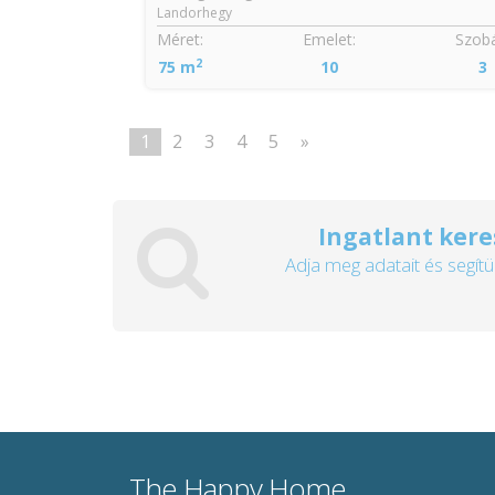
Landorhegy
Méret:
Emelet:
Szobá
2
75 m
10
3
1
2
3
4
5
»
Ingatlant kere
Adja meg adatait és segítü
The Happy Home