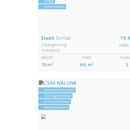
Sürgős
Tehermentes
Eladó
Sorház
19.
Zalaegerszeg
millió
Andráshida
Méret:
Telek:
Szobá
2
2
70 m
693 m
2
CSAK NÁLUNK
Azonnal költözhető
CSOK igényelhető
Jó közlekedéssel
Kertkapcsolatos