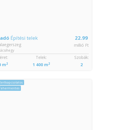
ladó
Építési telek
22.99
alaegerszeg
millió Ft
ácsihegy
ret:
Telek:
Szobák:
2
2
0 m
1 400 m
2
Kertkapcsolatos
Tehermentes