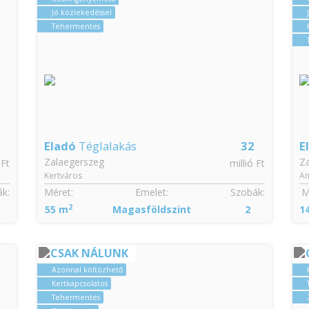
Jó közlekedéssel
Tehermentes
Eladó
Téglalakás
32
E
Zalaegerszeg
Z
 Ft
millió Ft
Kertváros
An
k:
Méret:
Emelet:
Szobák:
M
2
55 m
Magasföldszint
2
1
CSAK NÁLUNK
Azonnal költözhető
Kertkapcsolatos
Tehermentes