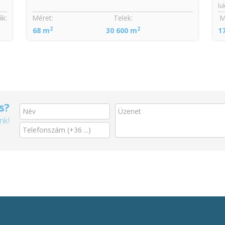
lu
k:
Méret:
Telek:
M
2
2
68 m
30 600 m
1
s?
nk!