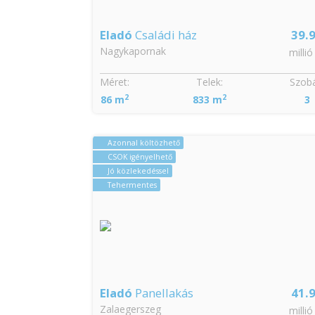
Eladó
Családi ház
39.
Nagykapornak
millió
Méret:
Telek:
Szobá
2
2
86 m
833 m
3
Azonnal költözhető
CSOK igényelhető
Jó közlekedéssel
Tehermentes
Eladó
Panellakás
41.
Zalaegerszeg
millió