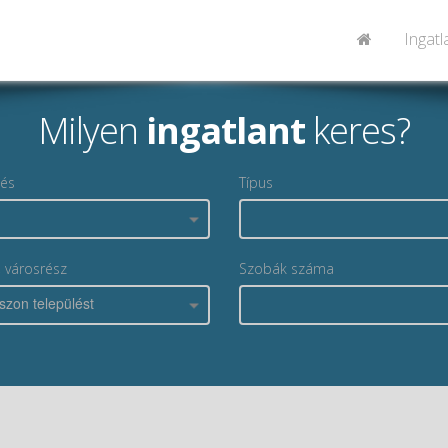
Ingat
Milyen
ingatlant
keres?
lés
Típus
, városrész
Szobák száma
szon települést