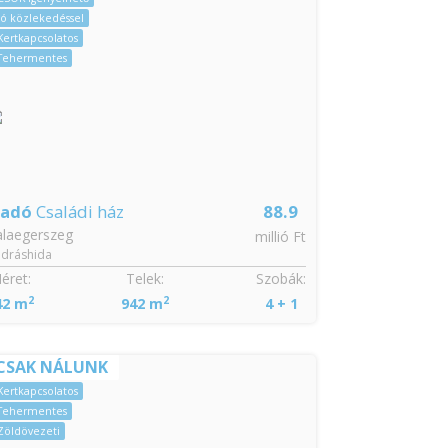
Jó közlekedéssel
Kertkapcsolatos
Tehermentes
ladó
Családi ház
88.9
alaegerszeg
millió Ft
dráshida
éret:
Telek:
Szobák:
2
2
42 m
942 m
4 + 1
CSAK NÁLUNK
Kertkapcsolatos
Tehermentes
Zöldövezeti