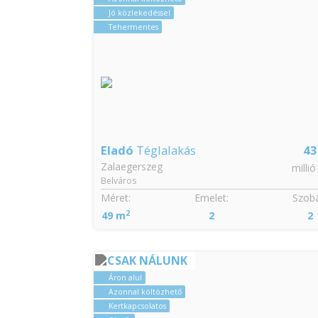
Jó közlekedéssel
Tehermentes
Eladó
Téglalakás
43
Zalaegerszeg
millió
Belváros
Méret:
Emelet:
Szobá
2
49 m
2
2
CSAK NÁLUNK
Áron alul
Azonnal költözhető
Kertkapcsolatos