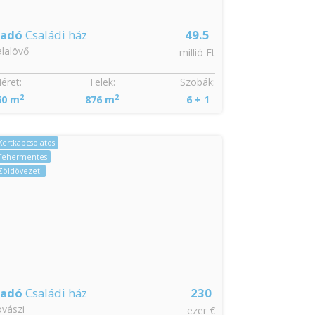
ladó
Családi ház
49.5
lalövő
millió Ft
éret:
Telek:
Szobák:
2
2
60 m
876 m
6 + 1
Kertkapcsolatos
Tehermentes
Zöldövezeti
ladó
Családi ház
230
vászi
ezer €