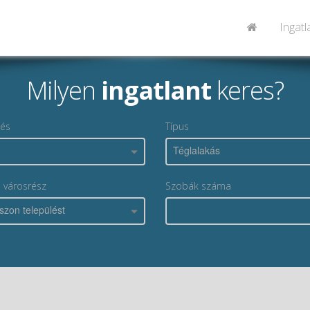
Ingat
Milyen
ingatlant
keres?
lés
Típus
Téglalakás
, városrész
Szobák száma
szon települést