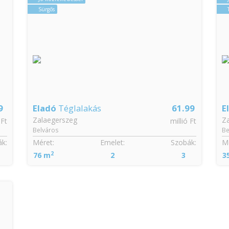
Sürgős
9
Eladó
Téglalakás
61.99
E
Zalaegerszeg
Z
 Ft
millió Ft
Belváros
Be
k:
Méret:
Emelet:
Szobák:
Mé
2
76 m
2
3
3