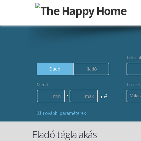
Telepü
Eladó
Kiadó
Méret
Terület
-
Válas
2
m
További paraméterek
Eladó téglalakás