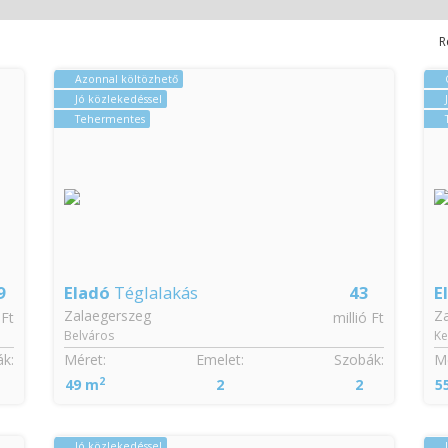
R
Azonnal költözhető
Jó közlekedéssel
Tehermentes
9
Eladó
Téglalakás
43
E
Zalaegerszeg
Z
 Ft
millió Ft
Belváros
Ke
k:
Méret:
Emelet:
Szobák:
Mé
2
49 m
2
2
5
Jó közlekedéssel