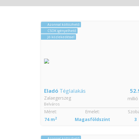
Azonnal költözhető
CSOK igényelhető
Jó közlekedéssel
Eladó
Téglalakás
52.
Zalaegerszeg
millió
Belváros
Méret:
Emelet:
Szobá
2
74 m
Magasföldszint
3
Azonnal költözhető