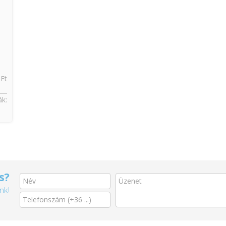
 Ft
k:
s?
nk!