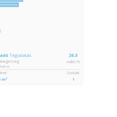
Tehermentes
ladó
Téglalakás
26.5
alaegerszeg
millió Ft
lváros
ret:
Szobák:
2
5 m
1