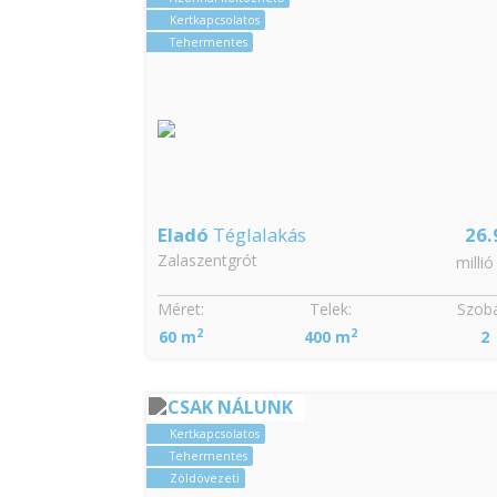
Kertkapcsolatos
Tehermentes
Eladó
Téglalakás
26.
Zalaszentgrót
millió
Méret:
Telek:
Szobá
2
2
60 m
400 m
2
CSAK NÁLUNK
Kertkapcsolatos
Tehermentes
Zöldövezeti