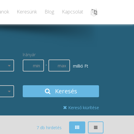
lanok
Keresünk
Blog
Kapcsolat
Irányár
-
millió Ft
Keresés
Kereső kiürítése
7 db hirdetés