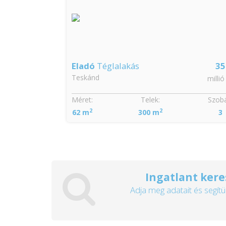
Eladó
Téglalakás
35
Teskánd
millió
Méret:
Telek:
Szobá
2
2
62 m
300 m
3
Ingatlant kere
Adja meg adatait és segítü