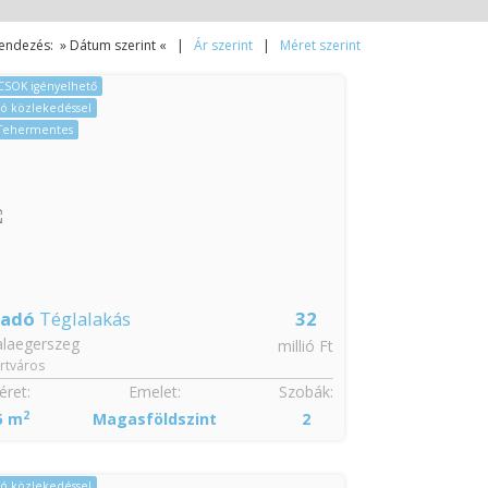
endezés: » Dátum szerint « |
Ár szerint
|
Méret szerint
CSOK igényelhető
Jó közlekedéssel
Tehermentes
ladó
Téglalakás
32
alaegerszeg
millió Ft
rtváros
ret:
Emelet:
Szobák:
2
5 m
Magasföldszint
2
Jó közlekedéssel