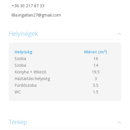
+36 30 217 87 33
lilla.ingatlan27@gmail.com
Helyiségek
2
Helyiség
Méret (m
)
Szoba
16
Szoba
14
Konyha + étkező
19.5
Háztartási helyiség
3
Fürdőszoba
5.5
WC
1.5
Térkép