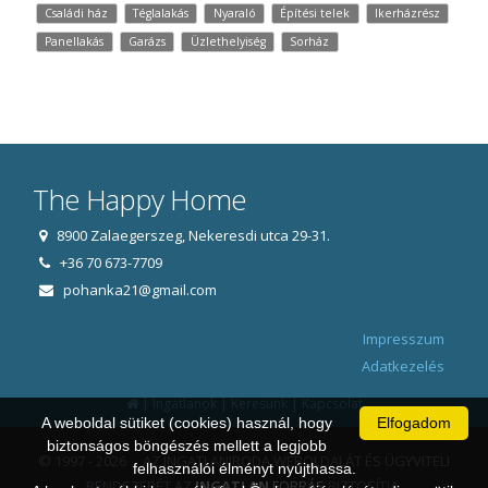
Családi ház
Téglalakás
Nyaraló
Építési telek
Ikerházrész
Panellakás
Garázs
Üzlethelyiség
Sorház
The Happy Home
8900 Zalaegerszeg, Nekeresdi utca 29-31.
+36 70 673-7709
pohanka21@gmail.com
Impresszum
Adatkezelés
|
|
|
Ingatlanok
Keresünk
Kapcsolat
A weboldal sütiket (cookies) használ, hogy
Elfogadom
biztonságos böngészés mellett a legjobb
© 1997 - 2026 AZ INGATLANIRODA WEBOLDALÁT ÉS ÜGYVITELI
felhasználói élményt nyújthassa.
RENDSZERÉT AZ
INGATLAN
FORRÁS
BIZTOSÍTJA.