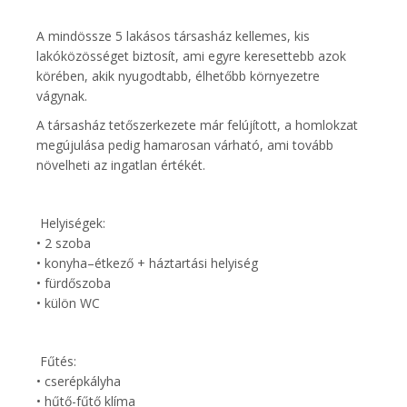
A mindössze 5 lakásos társasház kellemes, kis
lakóközösséget biztosít, ami egyre keresettebb azok
körében, akik nyugodtabb, élhetőbb környezetre
vágynak.
A társasház tetőszerkezete már felújított, a homlokzat
megújulása pedig hamarosan várható, ami tovább
növelheti az ingatlan értékét.
Helyiségek:
• 2 szoba
• konyha–étkező + háztartási helyiség
• fürdőszoba
• külön WC
Fűtés:
• cserépkályha
• hűtő-fűtő klíma