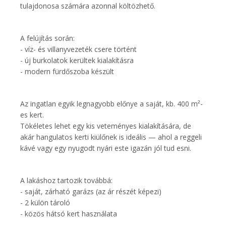
tulajdonosa számára azonnal költözhető.
A felújítás során:
- víz- és villanyvezeték csere történt
- új burkolatok kerültek kialakításra
- modern fürdőszoba készült
Az ingatlan egyik legnagyobb előnye a saját, kb. 400 m²-
es kert.
Tökéletes lehet egy kis veteményes kialakítására, de
akár hangulatos kerti kiülőnek is ideális — ahol a reggeli
kávé vagy egy nyugodt nyári este igazán jól tud esni.
A lakáshoz tartozik továbbá:
- saját, zárható garázs (az ár részét képezi)
- 2 külön tároló
- közös hátsó kert használata