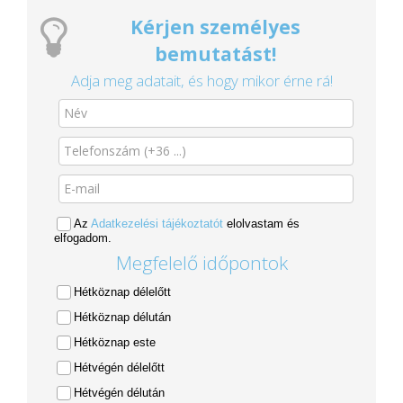
Kérjen személyes
bemutatást!
Adja meg adatait, és hogy mikor érne rá!
Az
Adatkezelési tájékoztatót
elolvastam és
elfogadom.
Megfelelő időpontok
Hétköznap délelőtt
Hétköznap délután
Hétköznap este
Hétvégén délelőtt
Hétvégén délután