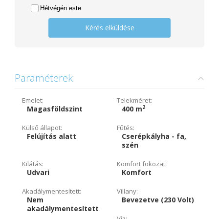
Hétvégén este
Kérés elküldése
Paraméterek
Emelet:
Telekméret:
2
Magasföldszint
400 m
Külső állapot:
Fűtés:
Felújítás alatt
Cserépkályha - fa,
szén
Kilátás:
Komfort fokozat:
Udvari
Komfort
Akadálymentesített:
Villany:
Nem
Bevezetve (230 Volt)
akadálymentesített
Víz: