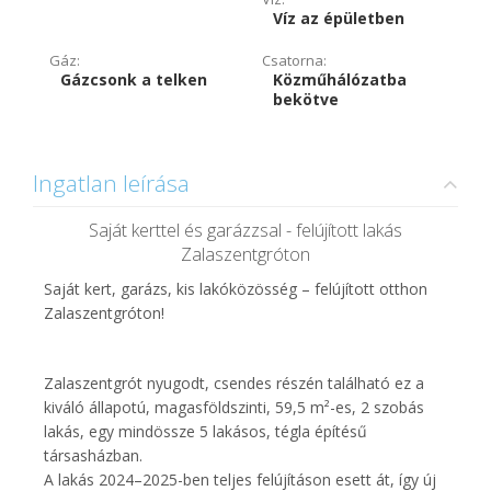
Víz az épületben
Gáz:
Csatorna:
Gázcsonk a telken
Közműhálózatba
bekötve
Ingatlan leírása
Saját kerttel és garázzsal - felújított lakás
Zalaszentgróton
Saját kert, garázs, kis lakóközösség – felújított otthon
Zalaszentgróton!
Zalaszentgrót nyugodt, csendes részén található ez a
kiváló állapotú, magasföldszinti, 59,5 m²-es, 2 szobás
lakás, egy mindössze 5 lakásos, tégla építésű
társasházban.
A lakás 2024–2025-ben teljes felújításon esett át, így új