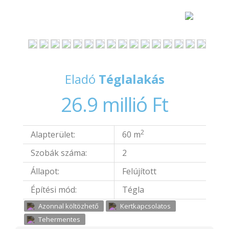
Eladó
Téglalakás
26.9 millió Ft
2
Alapterület:
60 m
Szobák száma:
2
Állapot:
Felújított
Építési mód:
Tégla
Azonnal költözhető
Kertkapcsolatos
Tehermentes