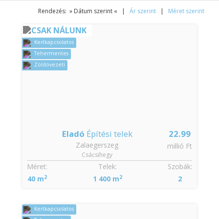
Rendezés: » Dátum szerint « |
Ár szerint
|
Méret szerint
CSAK NÁLUNK
Kertkapcsolatos
Tehermentes
Zöldövezeti
Eladó
Építési telek
22.99
Zalaegerszeg
millió Ft
Csácsihegy
Méret:
Telek:
Szobák:
2
2
40 m
1 400 m
2
Kertkapcsolatos