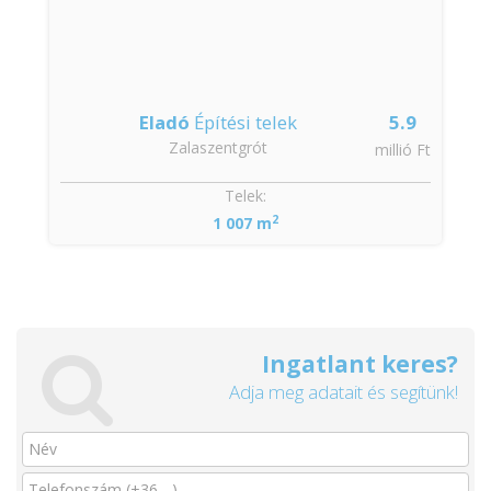
Eladó
Építési telek
5.9
Zalaszentgrót
millió Ft
Telek:
2
1 007 m
Ingatlant keres?
Adja meg adatait és segítünk!