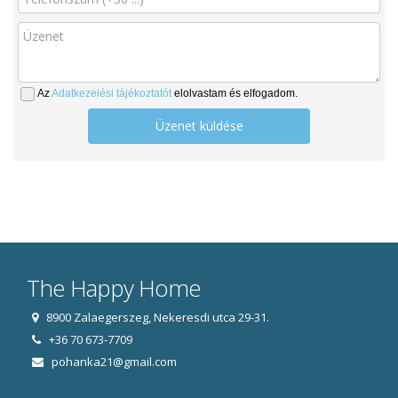
Az
Adatkezelési tájékoztatót
elolvastam és elfogadom.
Üzenet küldése
The Happy Home
8900 Zalaegerszeg, Nekeresdi utca 29-31.
+36 70 673-7709
pohanka21@gmail.com