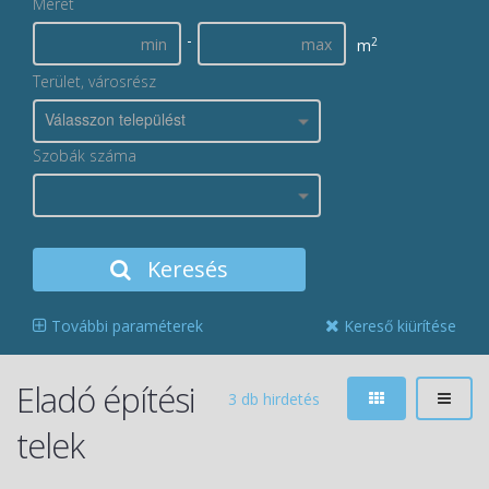
Méret
-
2
m
Terület, városrész
Válasszon települést
Szobák száma
Keresés
További paraméterek
Kereső kiürítése
Eladó építési
3 db hirdetés
telek