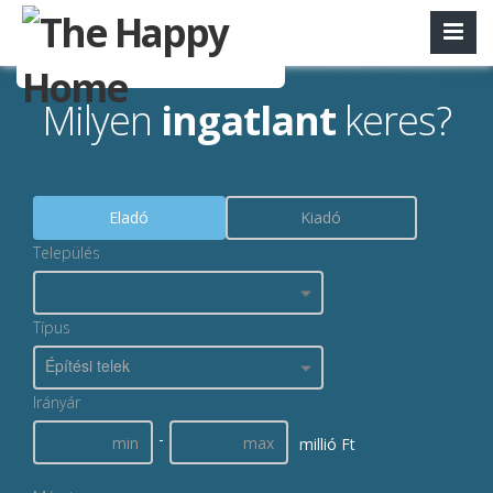
Milyen
ingatlant
keres?
Eladó
Kiadó
Település
Típus
Építési telek
Irányár
-
millió Ft