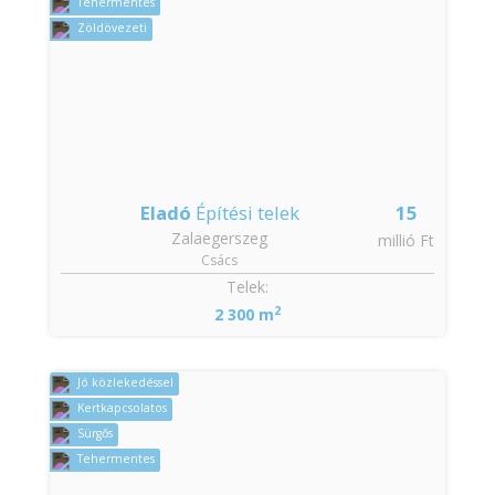
Tehermentes
Zöldövezeti
Eladó
Építési telek
15
Zalaegerszeg
millió Ft
Csács
Telek:
2
2 300 m
Jó közlekedéssel
Kertkapcsolatos
Sürgős
Tehermentes