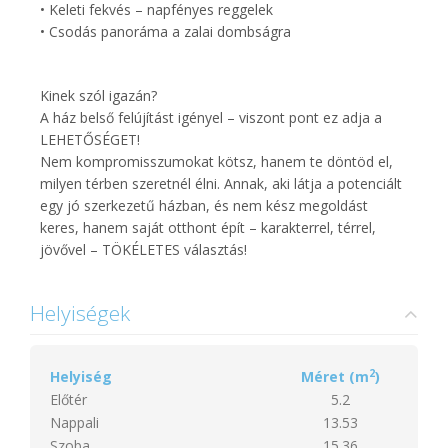
• Keleti fekvés – napfényes reggelek
• Csodás panoráma a zalai dombságra
Kinek szól igazán?
A ház belső felújítást igényel – viszont pont ez adja a
LEHETŐSÉGET!
Nem kompromisszumokat kötsz, hanem te döntöd el,
milyen térben szeretnél élni. Annak, aki látja a potenciált
egy jó szerkezetű házban, és nem kész megoldást
keres, hanem saját otthont épít – karakterrel, térrel,
jövővel – TÖKÉLETES választás!
Helyiségek
2
Helyiség
Méret (m
)
Előtér
5.2
Nappali
13.53
Szoba
15.36