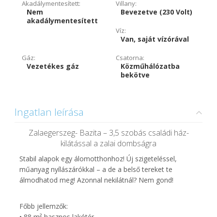
Akadálymentesített:
Villany:
Nem
Bevezetve (230 Volt)
akadálymentesített
Víz:
Van, saját vízórával
Gáz:
Csatorna:
Vezetékes gáz
Közműhálózatba
bekötve
Ingatlan leírása
Zalaegerszeg- Bazita – 3,5 szobás családi ház-
kilátással a zalai dombságra
Stabil alapok egy álomotthonhoz! Új szigeteléssel,
műanyag nyílászárókkal – a de a belső tereket te
álmodhatod meg! Azonnal nekilátnál? Nem gond!
Főbb jellemzők:
• 88 m² hasznos lakótér