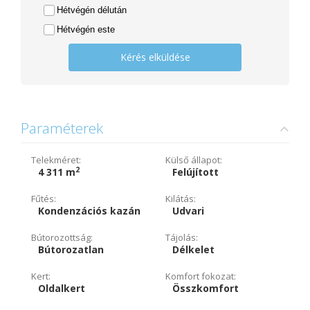
Hétvégén délután
Hétvégén este
Kérés elküldése
Paraméterek
Telekméret:
Külső állapot:
2
4 311 m
Felújított
Fűtés:
Kilátás:
Kondenzációs kazán
Udvari
Bútorozottság:
Tájolás:
Bútorozatlan
Délkelet
Kert:
Komfort fokozat:
Oldalkert
Összkomfort