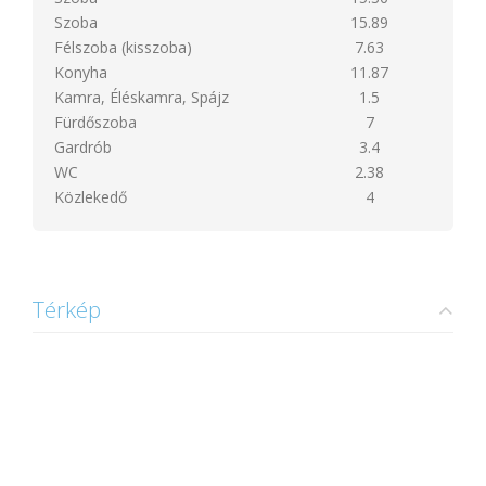
Szoba
15.89
Félszoba (kisszoba)
7.63
Konyha
11.87
Kamra, Éléskamra, Spájz
1.5
Fürdőszoba
7
Gardrób
3.4
WC
2.38
Közlekedő
4
Térkép