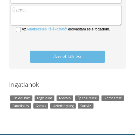
Az
Adatkezelési tájékoztatót
elolvastam és elfogadom.
Üzenet küldése
Ingatlanok
Családi ház
Téglalakás
Nyaraló
Építési telek
Ikerházrész
Panellakás
Garázs
Üzlethelyiség
Sorház