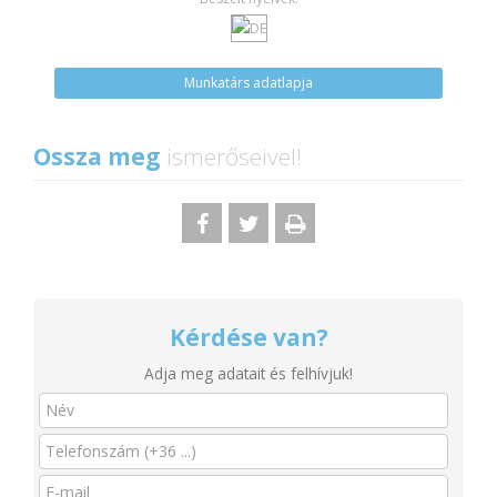
Munkatárs adatlapja
Ossza meg
ismerőseivel!
Kérdése van?
Adja meg adatait és felhívjuk!