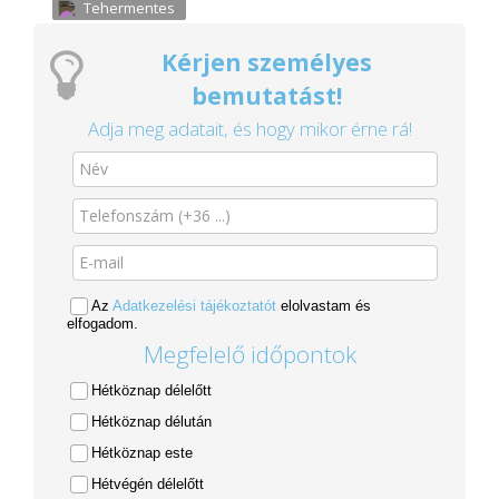
Tehermentes
Kérjen személyes
bemutatást!
Adja meg adatait, és hogy mikor érne rá!
Az
Adatkezelési tájékoztatót
elolvastam és
elfogadom.
Megfelelő időpontok
Hétköznap délelőtt
Hétköznap délután
Hétköznap este
Hétvégén délelőtt