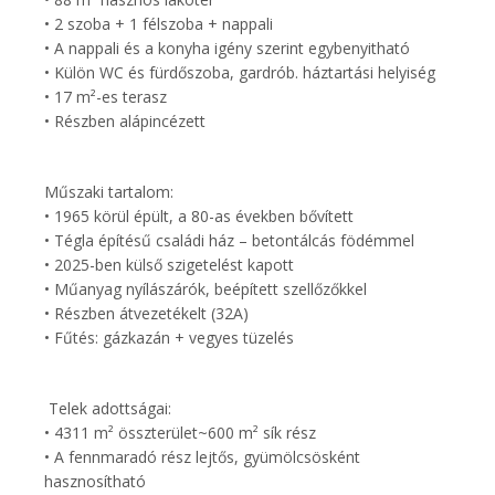
• 2 szoba + 1 félszoba + nappali
• A nappali és a konyha igény szerint egybenyitható
• Külön WC és fürdőszoba, gardrób. háztartási helyiség
• 17 m²-es terasz
• Részben alápincézett
Műszaki tartalom:
• 1965 körül épült, a 80-as években bővített
• Tégla építésű családi ház – betontálcás födémmel
• 2025-ben külső szigetelést kapott
• Műanyag nyílászárók, beépített szellőzőkkel
• Részben átvezetékelt (32A)
• Fűtés: gázkazán + vegyes tüzelés
Telek adottságai:
• 4311 m² összterület~600 m² sík rész
• A fennmaradó rész lejtős, gyümölcsösként
hasznosítható