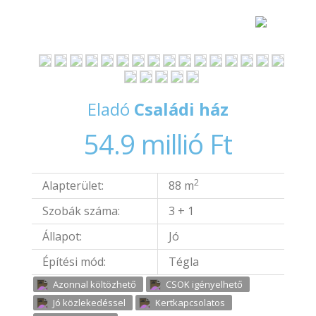
Eladó
Családi ház
54.9 millió Ft
2
Alapterület:
88 m
Szobák száma:
3 + 1
Állapot:
Jó
Építési mód:
Tégla
Azonnal költözhető
CSOK igényelhető
Jó közlekedéssel
Kertkapcsolatos