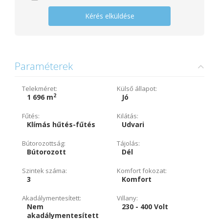
Kérés elküldése
Paraméterek
Telekméret:
Külső állapot:
2
1 696 m
Jó
Fűtés:
Kilátás:
Klímás hűtés-fűtés
Udvari
Bútorozottság:
Tájolás:
Bútorozott
Dél
Szintek száma:
Komfort fokozat:
3
Komfort
Akadálymentesített:
Villany:
Nem
230 - 400 Volt
akadálymentesített