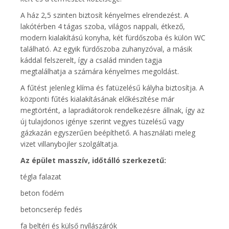
A ház 2,5 szinten biztosít kényelmes elrendezést. A
lakótérben 4 tágas szoba, világos nappali, étkező,
modern kialakítású konyha, két fürdőszoba és külön WC
található. Az egyik fürdőszoba zuhanyzóval, a másik
káddal felszerelt, így a család minden tagja
megtalálhatja a számára kényelmes megoldást.
A fűtést jelenleg klíma és fatüzelésű kályha biztosítja. A
központi fűtés kialakításának előkészítése már
megtörtént, a lapradiátorok rendelkezésre állnak, így az
új tulajdonos igénye szerint vegyes tüzelésű vagy
gázkazán egyszerűen beépíthető. A használati meleg
vizet villanybojler szolgáltatja.
Az épület masszív, időtálló szerkezetű:
tégla falazat
beton födém
betoncserép fedés
fa beltéri és külső nyílászárók