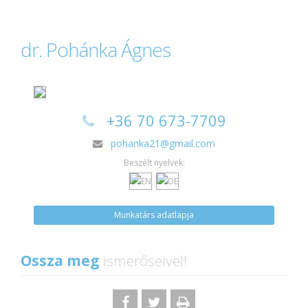
dr. Pohánka Ágnes
+36 70 673-7709
pohanka21@gmail.com
Beszélt nyelvek:
Munkatárs adatlapja
Ossza meg
ismerőseivel!