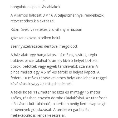
hangulatos spalettás ablakok
A villamos hálózat 3 × 16 A teljesítménnyel rendelkezik,
rézvezetékes kialakítással.
Közművek: vezetékes víz, villany a házban
gázcsatlakozás a telken belül
szennyvízelvezetés derítővel megoldott.
A ház alatt egy hangulatos, 14 m²-es, száraz, tégla
boltíves pince található, amely kiváló helyet biztosít
borok, befőttek vagy egyéb tárolnivalók számára. A
pince mellett egy 4,5 m²-es tároló is helyet kapott. A
fedett, 10 m²-es terasz kellemes helyszíne lehet a reggeli
kávézásnak vagy az esti pihenésnek.
A telek közel 112 méter hosszú és mintegy 15 méter
széles, részben enyhén dombos kialakítású. Az utcafront
előtt ásott kút található, a kertben pedig kerti csap segíti
a növények gondozását. A területen garázs és
melléképület is rendelkezésre áll.