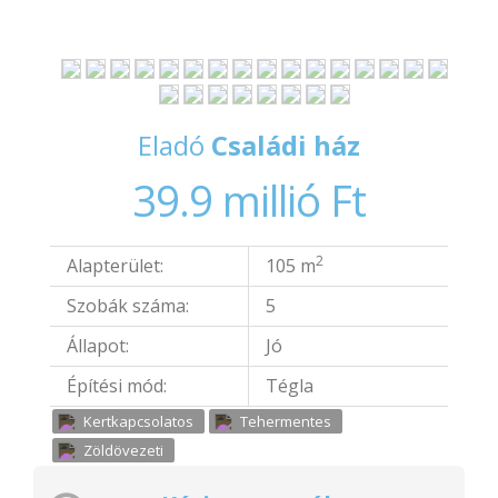
Eladó
Családi ház
39.9 millió Ft
2
Alapterület:
105 m
Szobák száma:
5
Állapot:
Jó
Építési mód:
Tégla
Kertkapcsolatos
Tehermentes
Zöldövezeti