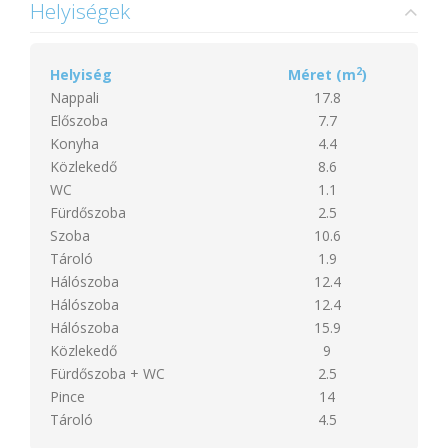
Helyiségek
2
Helyiség
Méret (m
)
Nappali
17.8
Előszoba
7.7
Konyha
4.4
Közlekedő
8.6
WC
1.1
Fürdőszoba
2.5
Szoba
10.6
Tároló
1.9
Hálószoba
12.4
Hálószoba
12.4
Hálószoba
15.9
Közlekedő
9
Fürdőszoba + WC
2.5
Pince
14
Tároló
4.5