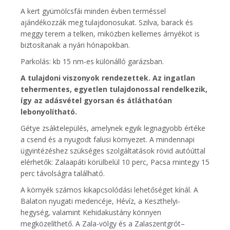
A kert gyümölcsfái minden évben terméssel
ajándékozzák meg tulajdonosukat. Szilva, barack és
meggy terem a telken, miközben kellemes árnyékot is
biztosítanak a nyári hónapokban.
Parkolás: kb 15 nm-es különálló garázsban.
A tulajdoni viszonyok rendezettek. Az ingatlan
tehermentes, egyetlen tulajdonossal rendelkezik,
így az adásvétel gyorsan és átláthatóan
lebonyolítható.
Gétye zsáktelepülés, amelynek egyik legnagyobb értéke
a csend és a nyugodt falusi környezet. A mindennapi
ügyintézéshez szükséges szolgáltatások rövid autóúttal
elérhetők: Zalaapáti körülbelül 10 perc, Pacsa mintegy 15
perc távolságra található.
A környék számos kikapcsolódási lehetőséget kínál. A
Balaton nyugati medencéje, Hévíz, a Keszthelyi-
hegység, valamint Kehidakustány könnyen
megközelíthető. A Zala-völgy és a Zalaszentgrót–