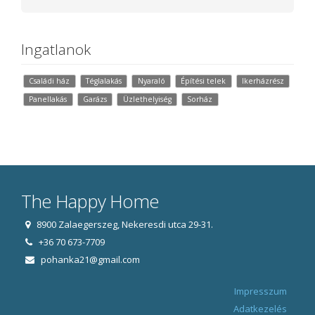
Ingatlanok
Családi ház
Téglalakás
Nyaraló
Építési telek
Ikerházrész
Panellakás
Garázs
Üzlethelyiség
Sorház
The Happy Home
8900 Zalaegerszeg, Nekeresdi utca 29-31.
+36 70 673-7709
pohanka21@gmail.com
Impresszum
Adatkezelés