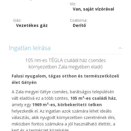
Víz:
Van, saját vízórával
Gáz:
Csatorna:
Vezetékes gáz
Derítő
Ingatlan leírása
105 nm-es TÉGLA családi ház csendes
környezetben Zala megyében eladó
Falusi nyugalom, tágas otthon és természetközeli
élet Gétyén
A Zala megyei Gétye csendes, barátságos településén
vált eladóvá ez a több szintes,
105 m²-es családi ház
,
amely egy
1969 m²-es, körbekerített telken
helyezkedik el. Az ingatlan azok számára lehet ideális
választás, akik nyugodt környezetben szeretnének élni,
miközben fontos számukra a jól használható élettér, a
kert és a természet közelsége.