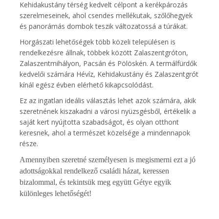
Kehidakustány térség kedvelt célpont a kerékpározás
szerelmeseinek, ahol csendes mellékutak, szőlőhegyek
és panorámás dombok teszik változatossá a túrákat.
Horgászati lehetőségek több közeli településen is
rendelkezésre állnak, többek között Zalaszentgróton,
Zalaszentmihályon, Pacsán és Pölöskén. A termálfürdők
kedvelői számára Hévíz, Kehidakustány és Zalaszentgrót
kínál egész évben elérhető kikapcsolódást.
Ez az ingatlan ideális választás lehet azok számára, akik
szeretnének kiszakadni a városi nyüzsgésből, értékelik a
saját kert nyújtotta szabadságot, és olyan otthont
keresnek, ahol a természet közelsége a mindennapok
része.
Amennyiben szeretné személyesen is megismerni ezt a jó
adottságokkal rendelkező családi házat, keressen
bizalommal, és tekintsük meg együtt Gétye egyik
különleges lehetőségét!