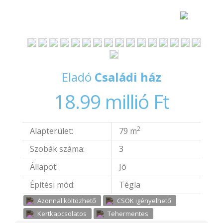
Eladó
Családi ház
18.99 millió Ft
2
Alapterület:
79 m
Szobák száma:
3
Állapot:
Jó
Építési mód:
Tégla
Azonnal költözhető
CSOK igényelhető
Kertkapcsolatos
Tehermentes