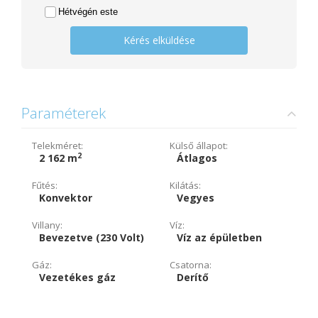
Hétvégén este
Kérés elküldése
Paraméterek
Telekméret:
Külső állapot:
2
2 162 m
Átlagos
Fűtés:
Kilátás:
Konvektor
Vegyes
Villany:
Víz:
Bevezetve (230 Volt)
Víz az épületben
Gáz:
Csatorna:
Vezetékes gáz
Derítő