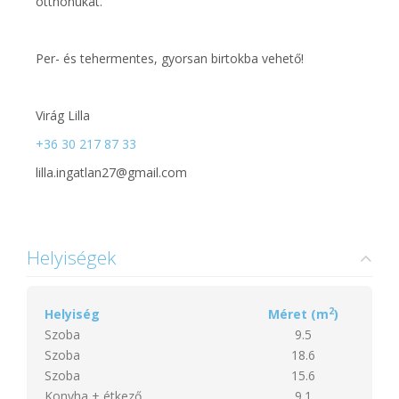
otthonukat.
Per- és tehermentes, gyorsan birtokba vehető!
Virág Lilla
+36 30 217 87 33
lilla.ingatlan27@gmail.com
Helyiségek
2
Helyiség
Méret (m
)
Szoba
9.5
Szoba
18.6
Szoba
15.6
Konyha + étkező
9.1