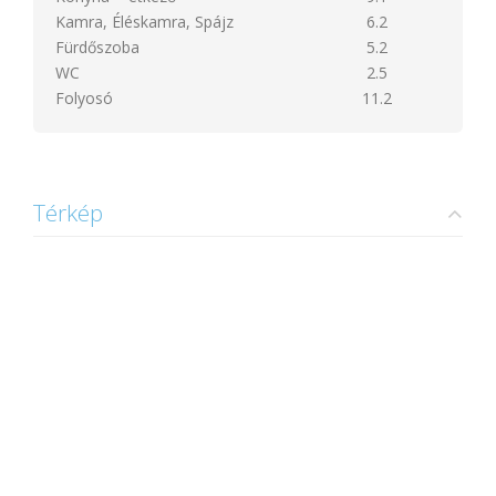
Kamra, Éléskamra, Spájz
6.2
Fürdőszoba
5.2
WC
2.5
Folyosó
11.2
Térkép