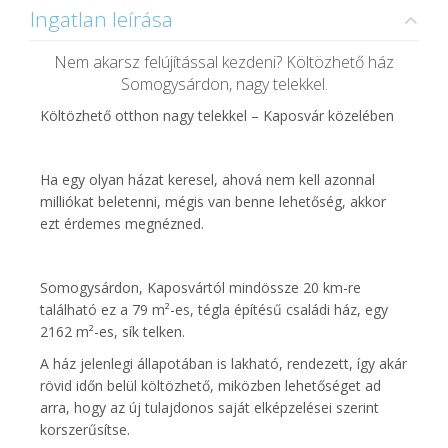
Ingatlan leírása
Nem akarsz felújítással kezdeni? Költözhető ház
Somogysárdon, nagy telekkel.
Költözhető otthon nagy telekkel – Kaposvár közelében
Ha egy olyan házat keresel, ahová nem kell azonnal
milliókat beletenni, mégis van benne lehetőség, akkor
ezt érdemes megnézned.
Somogysárdon, Kaposvártól mindössze 20 km-re
található ez a 79 m²-es, tégla építésű családi ház, egy
2162 m²-es, sík telken.
A ház jelenlegi állapotában is lakható, rendezett, így akár
rövid időn belül költözhető, miközben lehetőséget ad
arra, hogy az új tulajdonos saját elképzelései szerint
korszerűsítse.