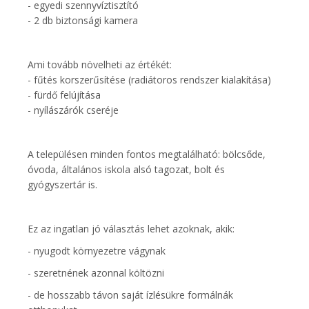
- egyedi szennyvíztisztító
- 2 db biztonsági kamera
Ami tovább növelheti az értékét:
- fűtés korszerűsítése (radiátoros rendszer kialakítása)
- fürdő felújítása
- nyílászárók cseréje
A településen minden fontos megtalálható: bölcsőde,
óvoda, általános iskola alsó tagozat, bolt és
gyógyszertár is.
Ez az ingatlan jó választás lehet azoknak, akik:
- nyugodt környezetre vágynak
- szeretnének azonnal költözni
- de hosszabb távon saját ízlésükre formálnák