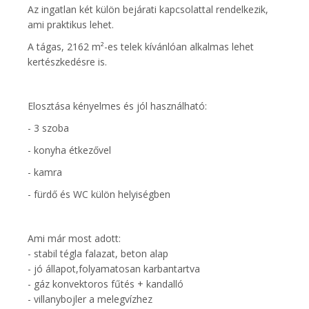
Az ingatlan két külön bejárati kapcsolattal rendelkezik,
ami praktikus lehet.
A tágas, 2162 m²-es telek kívánlóan alkalmas lehet
kertészkedésre is.
Elosztása kényelmes és jól használható:
- 3 szoba
- konyha étkezővel
- kamra
- fürdő és WC külön helyiségben
Ami már most adott:
- stabil tégla falazat, beton alap
- jó állapot,folyamatosan karbantartva
- gáz konvektoros fűtés + kandalló
- villanybojler a melegvízhez