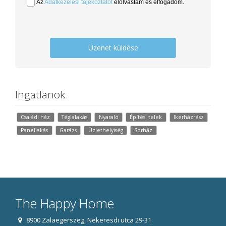
Az
Adatkezelési tájékoztatót
elolvastam és elfogadom.
Üzenet küldése
Ingatlanok
Családi ház
Téglalakás
Nyaraló
Építési telek
Ikerházrész
Panellakás
Garázs
Üzlethelyiség
Sorház
The Happy Home
8900 Zalaegerszeg, Nekeresdi utca 29-31.