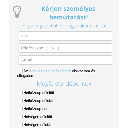
Kérjen személyes
bemutatást!
Adja meg adatait, és hogy mikor érne rá!
Az
Adatkezelési tájékoztatót
elolvastam és
elfogadom.
Megfelelő időpontok
Hétköznap délelőtt
Hétköznap délután
Hétköznap este
Hétvégén délelőtt
Hétvégén délután