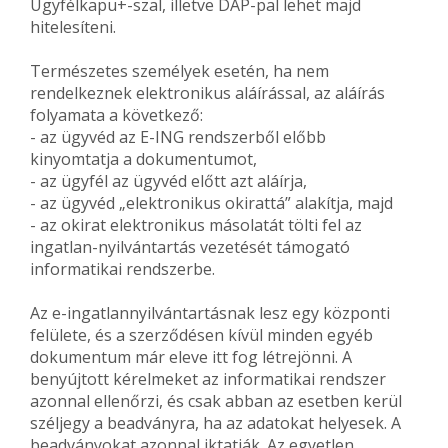
Ügyfélkapu+-szal, illetve DÁP-pal lehet majd
hitelesíteni.
Természetes személyek esetén, ha nem
rendelkeznek elektronikus aláírással, az aláírás
folyamata a következő:
- az ügyvéd az E-ING rendszerből előbb
kinyomtatja a dokumentumot,
- az ügyfél az ügyvéd előtt azt aláírja,
- az ügyvéd „elektronikus okirattá” alakítja, majd
- az okirat elektronikus másolatát tölti fel az
ingatlan-nyilvántartás vezetését támogató
informatikai rendszerbe.
Az e-ingatlannyilvántartásnak lesz egy központi
felülete, és a szerződésen kívül minden egyéb
dokumentum már eleve itt fog létrejönni. A
benyújtott kérelmeket az informatikai rendszer
azonnal ellenőrzi, és csak abban az esetben kerül
széljegy a beadványra, ha az adatokat helyesek. A
beadványokat azonnal iktatják. Az egyetlen