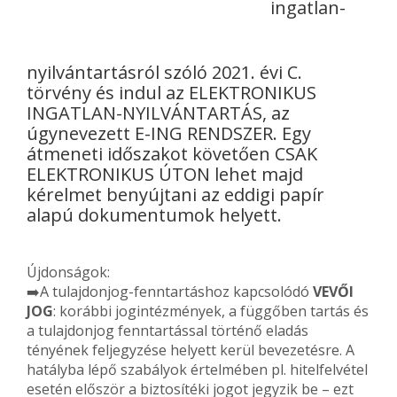
ingatlan-
nyilvántartásról szóló 2021. évi C.
törvény és indul az ELEKTRONIKUS
INGATLAN-NYILVÁNTARTÁS, az
úgynevezett E-ING RENDSZER. Egy
átmeneti időszakot követően CSAK
ELEKTRONIKUS ÚTON lehet majd
kérelmet benyújtani az eddigi papír
alapú dokumentumok helyett.
Újdonságok:
➡️A tulajdonjog-fenntartáshoz kapcsolódó
VEVŐI
JOG
: korábbi jogintézmények, a függőben tartás és
a tulajdonjog fenntartással történő eladás
tényének feljegyzése helyett kerül bevezetésre. A
hatályba lépő szabályok értelmében pl. hitelfelvétel
esetén először a biztosítéki jogot jegyzik be – ezt