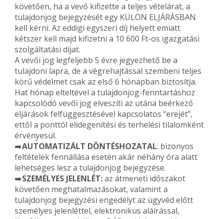
követően, ha a vevő kifizette a teljes vételárat, a
tulajdonjog bejegyzését egy KÜLÖN ELJÁRÁSBAN
kell kérni. Az eddigi egyszeri díj helyett emiatt
kétszer kell majd kifizetni a 10 600 Ft-os igazgatási
szolgáltatási díjat.
A vevői jog legfeljebb 5 évre jegyezhető be a
tulajdoni lapra, de a végrehajtással szembeni teljes
körű védelmet csak az első 6 hónapban biztosítja.
Hat hónap elteltével a tulajdonjog-fenntartáshoz
kapcsolódó vevői jog elveszíti az utána beérkező
eljárások felfüggesztésével kapcsolatos “erejét”,
ettől a ponttól elidegenítési és terhelési tilalomként
érvényesül.
➡️
AUTOMATIZÁLT DÖNTÉSHOZATAL
: bizonyos
feltételek fennállása esetén akár néhány óra alatt
lehetséges lesz a tulajdonjog bejegyzése.
➡️
SZEMÉLYES JELENLÉT:
az átmeneti időszakot
követően meghatalmazásokat, valamint a
tulajdonjog bejegyzési engedélyt az ügyvéd előtt
személyes jelenléttel, elektronikus aláírással,