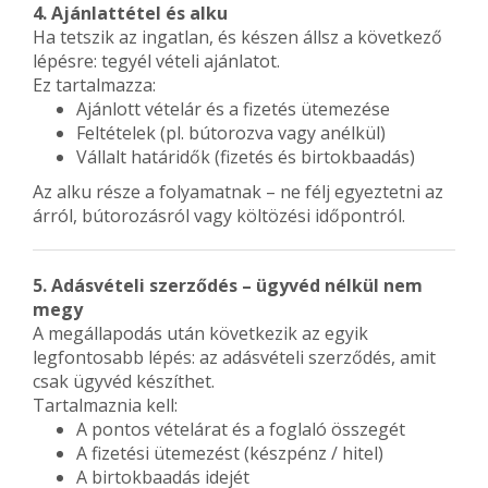
4. Ajánlattétel és alku
Ha tetszik az ingatlan, és készen állsz a következő
lépésre: tegyél vételi ajánlatot.
Ez tartalmazza:
Ajánlott vételár és a fizetés ütemezése
Feltételek (pl. bútorozva vagy anélkül)
Vállalt határidők (fizetés és birtokbaadás)
Az alku része a folyamatnak – ne félj egyeztetni az
árról, bútorozásról vagy költözési időpontról.
5. Adásvételi szerződés – ügyvéd nélkül nem
megy
A megállapodás után következik az egyik
legfontosabb lépés: az adásvételi szerződés, amit
csak ügyvéd készíthet.
Tartalmaznia kell:
A pontos vételárat és a foglaló összegét
A fizetési ütemezést (készpénz / hitel)
A birtokbaadás idejét