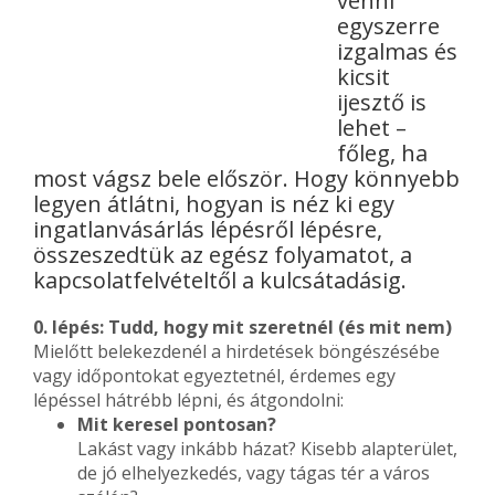
venni
egyszerre
izgalmas és
kicsit
ijesztő is
lehet –
főleg, ha
most vágsz bele először. Hogy könnyebb
legyen átlátni, hogyan is néz ki egy
ingatlanvásárlás lépésről lépésre,
összeszedtük az egész folyamatot, a
kapcsolatfelvételtől a kulcsátadásig.
0. lépés: Tudd, hogy mit szeretnél (és mit nem)
Mielőtt belekezdenél a hirdetések böngészésébe
vagy időpontokat egyeztetnél, érdemes egy
lépéssel hátrébb lépni, és átgondolni:
Mit keresel pontosan?
Lakást vagy inkább házat? Kisebb alapterület,
de jó elhelyezkedés, vagy tágas tér a város