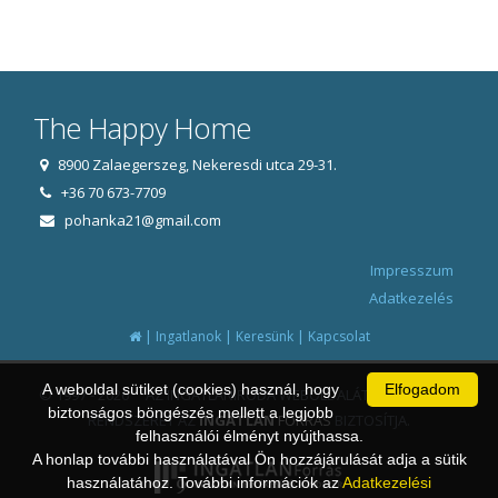
The Happy Home
8900 Zalaegerszeg, Nekeresdi utca 29-31.
+36 70 673-7709
pohanka21@gmail.com
Impresszum
Adatkezelés
|
|
|
Ingatlanok
Keresünk
Kapcsolat
A weboldal sütiket (cookies) használ, hogy
Elfogadom
© 1997 - 2026 AZ INGATLANIRODA WEBOLDALÁT ÉS ÜGYVITELI
biztonságos böngészés mellett a legjobb
RENDSZERÉT AZ
INGATLAN
FORRÁS
BIZTOSÍTJA.
felhasználói élményt nyújthassa.
A honlap további használatával Ön hozzájárulását adja a sütik
használatához. További információk az
Adatkezelési