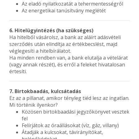
Az eladó nyilatkozatát a tehermentességről
Az energetikai tanúsítvány meglétét
6. Hitelügyintézés (ha szükséges)
Ha hitelből vásárolsz, a bank az aláírt adásvételi
szerződés után elindítja az értékbecslést, majd
véglegesíti a hitelbírálatot.
Ha minden rendben van, a bank elutalja a vételárat
(vagy annak részét), és erről a feleket hivatalosan
értesíti.
7. Birtokbaadás, kulcsátadás
Ez az a pillanat, amikor tényleg tiéd lesz az ingatlan.
Mi történik ilyenkor?
Közösen birtokbaadási jegyzőkönyvet vesztek
fel
Felírjátok az óraállásokat (víz, gáz, villany)
Átadják a kulcsokat, távirányítókat,