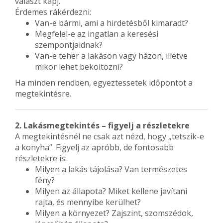
választ kapj.
Érdemes rákérdezni:
Van-e bármi, ami a hirdetésből kimaradt?
Megfelel-e az ingatlan a keresési
szempontjaidnak?
Van-e teher a lakáson vagy házon, illetve
mikor lehet beköltözni?
Ha minden rendben, egyeztessetek időpontot a
megtekintésre.
2. Lakásmegtekintés – figyelj a részletekre
A megtekintésnél ne csak azt nézd, hogy „tetszik-e
a konyha”. Figyelj az apróbb, de fontosabb
részletekre is:
Milyen a lakás tájolása? Van természetes
fény?
Milyen az állapota? Miket kellene javítani
rajta, és mennyibe kerülhet?
Milyen a környezet? Zajszint, szomszédok,