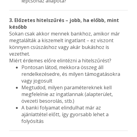
lépcsőház állapota?
3. Előzetes hitelszűrés – jobb, ha előbb, mint
később
Sokan csak akkor mennek bankhoz, amikor már
megtalálták a kiszemelt ingatlant – ez viszont
könnyen csúszáshoz vagy akár bukáshoz is
vezethet.
Miért érdemes előre elintézni a hitelszűrést?
Pontosan látod, mekkora összeg áll
rendelkezésedre, és milyen támogatásokra
vagy jogosult
Megtudod, milyen paramétereknek kell
megfelelnie az ingatlannak (alapterület,
övezeti besorolás, stb.)
A banki folyamat elindulhat már az
ajánlattétel előtt, így gyorsabb lehet a
folyósítás