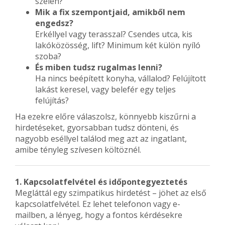
szélén?
Mik a fix szempontjaid, amikből nem
engedsz?
Erkéllyel vagy terasszal? Csendes utca, kis
lakóközösség, lift? Minimum két külön nyíló
szoba?
És miben tudsz rugalmas lenni?
Ha nincs beépített konyha, vállalod? Felújított
lakást keresel, vagy belefér egy teljes
felújítás?
Ha ezekre előre válaszolsz, könnyebb kiszűrni a
hirdetéseket, gyorsabban tudsz dönteni, és
nagyobb eséllyel találod meg azt az ingatlant,
amibe tényleg szívesen költöznél.
1. Kapcsolatfelvétel és időpontegyeztetés
Megláttál egy szimpatikus hirdetést – jöhet az első
kapcsolatfelvétel. Ez lehet telefonon vagy e-
mailben, a lényeg, hogy a fontos kérdésekre