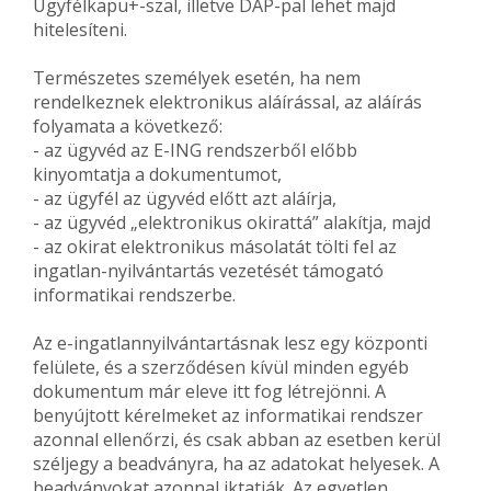
Ügyfélkapu+-szal, illetve DÁP-pal lehet majd
hitelesíteni.
Természetes személyek esetén, ha nem
rendelkeznek elektronikus aláírással, az aláírás
folyamata a következő:
- az ügyvéd az E-ING rendszerből előbb
kinyomtatja a dokumentumot,
- az ügyfél az ügyvéd előtt azt aláírja,
- az ügyvéd „elektronikus okirattá” alakítja, majd
- az okirat elektronikus másolatát tölti fel az
ingatlan-nyilvántartás vezetését támogató
informatikai rendszerbe.
Az e-ingatlannyilvántartásnak lesz egy központi
felülete, és a szerződésen kívül minden egyéb
dokumentum már eleve itt fog létrejönni. A
benyújtott kérelmeket az informatikai rendszer
azonnal ellenőrzi, és csak abban az esetben kerül
széljegy a beadványra, ha az adatokat helyesek. A
beadványokat azonnal iktatják. Az egyetlen