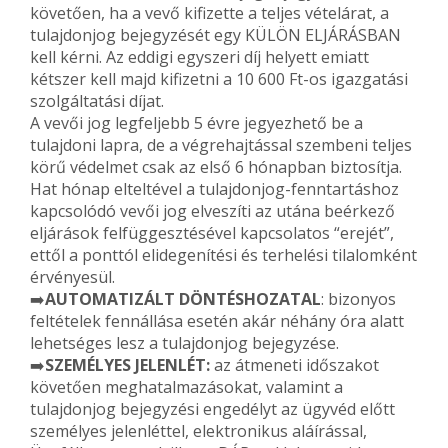
követően, ha a vevő kifizette a teljes vételárat, a
tulajdonjog bejegyzését egy KÜLÖN ELJÁRÁSBAN
kell kérni. Az eddigi egyszeri díj helyett emiatt
kétszer kell majd kifizetni a 10 600 Ft-os igazgatási
szolgáltatási díjat.
A vevői jog legfeljebb 5 évre jegyezhető be a
tulajdoni lapra, de a végrehajtással szembeni teljes
körű védelmet csak az első 6 hónapban biztosítja.
Hat hónap elteltével a tulajdonjog-fenntartáshoz
kapcsolódó vevői jog elveszíti az utána beérkező
eljárások felfüggesztésével kapcsolatos “erejét”,
ettől a ponttól elidegenítési és terhelési tilalomként
érvényesül.
➡️
AUTOMATIZÁLT DÖNTÉSHOZATAL
: bizonyos
feltételek fennállása esetén akár néhány óra alatt
lehetséges lesz a tulajdonjog bejegyzése.
➡️
SZEMÉLYES JELENLÉT:
az átmeneti időszakot
követően meghatalmazásokat, valamint a
tulajdonjog bejegyzési engedélyt az ügyvéd előtt
személyes jelenléttel, elektronikus aláírással,