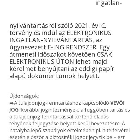
ingatlan-
nyilvántartásról szóló 2021. évi C.
törvény és indul az ELEKTRONIKUS
INGATLAN-NYILVÁNTARTÁS, az
úgynevezett E-ING RENDSZER. Egy
átmeneti időszakot követően CSAK
ELEKTRONIKUS ÚTON lehet majd
kérelmet benyújtani az eddigi papír
alapú dokumentumok helyett.
Újdonságok:
➡️A tulajdonjog-fenntartáshoz kapcsolódó
VEVŐI
JOG
: korábbi jogintézmények, a függőben tartás és
a tulajdonjog fenntartással történő eladás
tényének feljegyzése helyett kerül bevezetésre. A
hatályba lépő szabályok értelmében pl. hitelfelvétel
esetén először a biztosítéki jogot jegyzik be – ezt