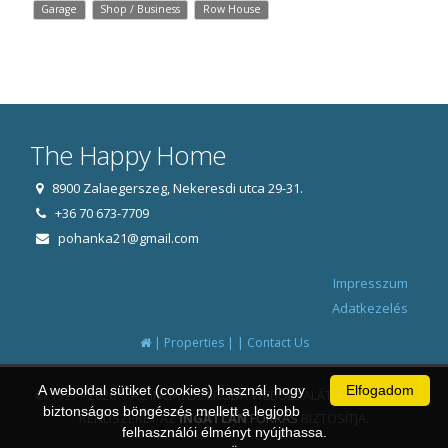
Garage
Shop / Business
Row House
The Happy Home
8900 Zalaegerszeg, Nekeresdi utca 29-31.
+36 70 673-7709
pohanka21@gmail.com
Impresszum
Adatkezelés
|
|
|
Properties
Contact Us
A weboldal sütiket (cookies) használ, hogy
Elfogadom
© 1997 - 2026 AZ INGATLANIRODA WEBOLDALÁT ÉS ÜGYVITELI
biztonságos böngészés mellett a legjobb
RENDSZERÉT AZ
INGATLAN
FORRÁS
BIZTOSÍTJA.
felhasználói élményt nyújthassa.