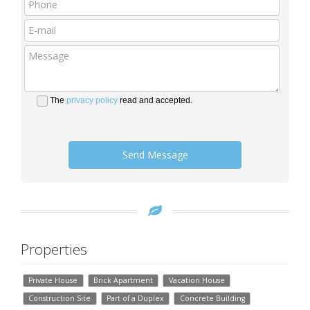
The
privacy policy
read and accepted.
Send Message
Properties
Private House
Brick Apartment
Vacation House
Construction Site
Part of a Duplex
Concrete Building