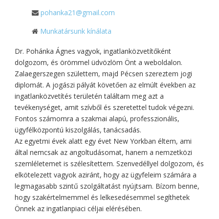
pohanka21@gmail.com
Munkatársunk kínálata
Dr. Pohánka Ágnes vagyok, ingatlanközvetítőként
dolgozom, és örömmel üdvözlöm Önt a weboldalon.
Zalaegerszegen születtem, majd Pécsen szereztem jogi
diplomát. A jogászi pályát követően az elmúlt években az
ingatlanközvetítés területén találtam meg azt a
tevékenységet, amit szívből és szeretettel tudok végezni.
Fontos számomra a szakmai alapú, professzionális,
ügyfélközpontú kiszolgálás, tanácsadás.
​Az egyetmi évek alatt egy évet New Yorkban éltem, ami
által nemcsak az angoltudásomat, hanem a nemzetközi
szemléletemet is szélesítettem. Szenvedéllyel dolgozom, és
elkötelezett vagyok aziránt, hogy az ügyfeleim számára a
legmagasabb szintű szolgáltatást nyújtsam. Bízom benne,
hogy szakértelmemmel és lelkesedésemmel segíthetek
Önnek az ingatlanpiaci céljai elérésében.